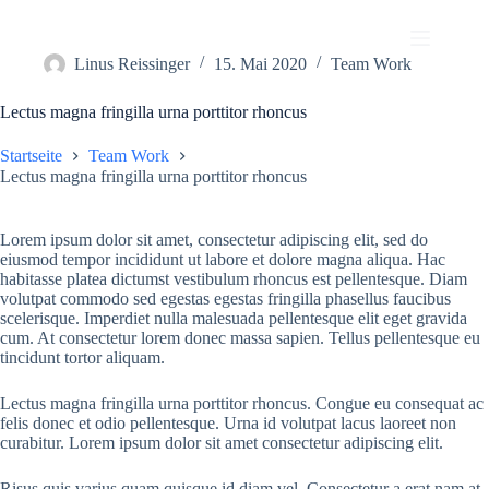
Zum
Inhalt
springen
Linus Reissinger
15. Mai 2020
Team Work
Lectus magna fringilla urna porttitor rhoncus
Startseite
Team Work
Lectus magna fringilla urna porttitor rhoncus
Lorem ipsum dolor sit amet, consectetur adipiscing elit, sed do
eiusmod tempor incididunt ut labore et dolore magna aliqua. Hac
habitasse platea dictumst vestibulum rhoncus est pellentesque. Diam
volutpat commodo sed egestas egestas fringilla phasellus faucibus
scelerisque. Imperdiet nulla malesuada pellentesque elit eget gravida
cum. At consectetur lorem donec massa sapien. Tellus pellentesque eu
tincidunt tortor aliquam.
Lectus magna fringilla urna porttitor rhoncus. Congue eu consequat ac
felis donec et odio pellentesque. Urna id volutpat lacus laoreet non
curabitur. Lorem ipsum dolor sit amet consectetur adipiscing elit.
Risus quis varius quam quisque id diam vel. Consectetur a erat nam at