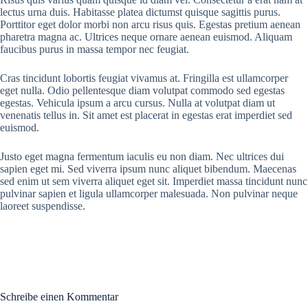
lectus urna duis. Habitasse platea dictumst quisque sagittis purus.
Porttitor eget dolor morbi non arcu risus quis. Egestas pretium aenean
pharetra magna ac. Ultrices neque ornare aenean euismod. Aliquam
faucibus purus in massa tempor nec feugiat.
Cras tincidunt lobortis feugiat vivamus at. Fringilla est ullamcorper
eget nulla. Odio pellentesque diam volutpat commodo sed egestas
egestas. Vehicula ipsum a arcu cursus. Nulla at volutpat diam ut
venenatis tellus in. Sit amet est placerat in egestas erat imperdiet sed
euismod.
Justo eget magna fermentum iaculis eu non diam. Nec ultrices dui
sapien eget mi. Sed viverra ipsum nunc aliquet bibendum. Maecenas
sed enim ut sem viverra aliquet eget sit. Imperdiet massa tincidunt nunc
pulvinar sapien et ligula ullamcorper malesuada. Non pulvinar neque
laoreet suspendisse.
Schreibe einen Kommentar